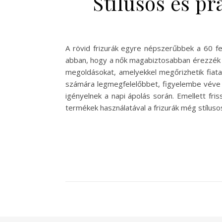
Stílusos és pr
A rövid frizurák egyre népszerűbbek a 60 fel
abban, hogy a nők magabiztosabban érezzék m
megoldásokat, amelyekkel megőrizhetik fiatal
számára legmegfelelőbbet, figyelembe véve a
igényelnek a napi ápolás során. Emellett fr
termékek használatával a frizurák még stílus