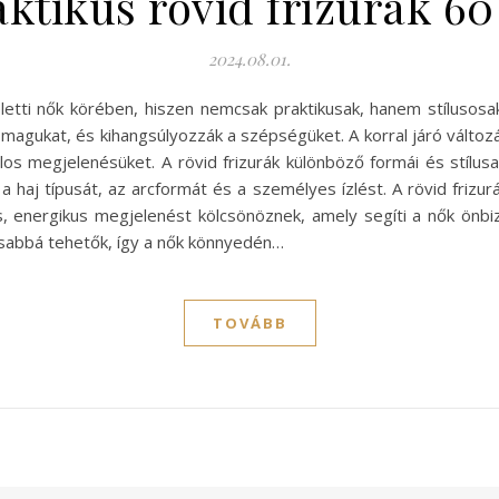
aktikus rövid frizurák 60
2024.08.01.
etti nők körében, hiszen nemcsak praktikusak, hanem stílusosak 
agukat, és kihangsúlyozzák a szépségüket. A korral járó válto
os megjelenésüket. A rövid frizurák különböző formái és stílusa
 haj típusát, az arcformát és a személyes ízlést. A rövid frizu
iss, energikus megjelenést kölcsönöznek, amely segíti a nők önb
osabbá tehetők, így a nők könnyedén…
TOVÁBB