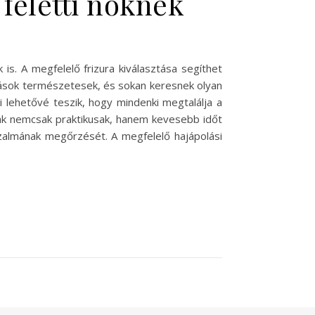
 feletti nőknek
is. A megfelelő frizura kiválasztása segíthet
zások természetesek, és sokan keresnek olyan
i lehetővé teszik, hogy mindenki megtalálja a
rák nemcsak praktikusak, hanem kevesebb időt
izalmának megőrzését. A megfelelő hajápolási