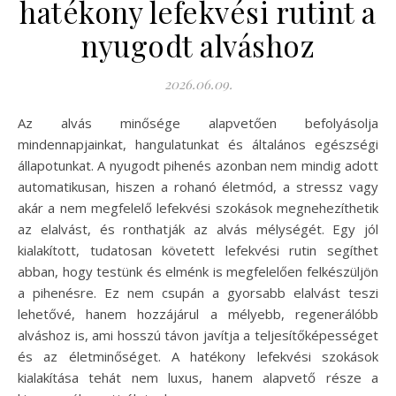
hatékony lefekvési rutint a
nyugodt alváshoz
2026.06.09.
Az alvás minősége alapvetően befolyásolja
mindennapjainkat, hangulatunkat és általános egészségi
állapotunkat. A nyugodt pihenés azonban nem mindig adott
automatikusan, hiszen a rohanó életmód, a stressz vagy
akár a nem megfelelő lefekvési szokások megnehezíthetik
az elalvást, és ronthatják az alvás mélységét. Egy jól
kialakított, tudatosan követett lefekvési rutin segíthet
abban, hogy testünk és elménk is megfelelően felkészüljön
a pihenésre. Ez nem csupán a gyorsabb elalvást teszi
lehetővé, hanem hozzájárul a mélyebb, regenerálóbb
alváshoz is, ami hosszú távon javítja a teljesítőképességet
és az életminőséget. A hatékony lefekvési szokások
kialakítása tehát nem luxus, hanem alapvető része a