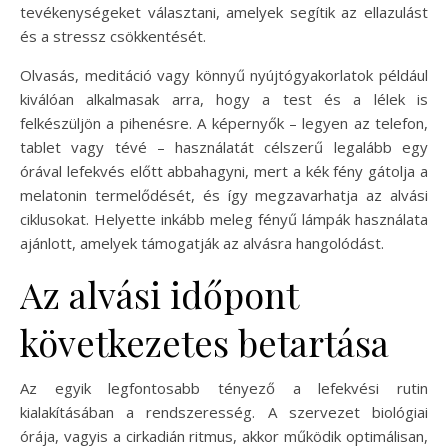
tevékenységeket választani, amelyek segítik az ellazulást
és a stressz csökkentését.
Olvasás, meditáció vagy könnyű nyújtógyakorlatok például
kiválóan alkalmasak arra, hogy a test és a lélek is
felkészüljön a pihenésre. A képernyők – legyen az telefon,
tablet vagy tévé – használatát célszerű legalább egy
órával lefekvés előtt abbahagyni, mert a kék fény gátolja a
melatonin termelődését, és így megzavarhatja az alvási
ciklusokat. Helyette inkább meleg fényű lámpák használata
ajánlott, amelyek támogatják az alvásra hangolódást.
Az alvási időpont
következetes betartása
Az egyik legfontosabb tényező a lefekvési rutin
kialakításában a rendszeresség. A szervezet biológiai
órája, vagyis a cirkadián ritmus, akkor működik optimálisan,