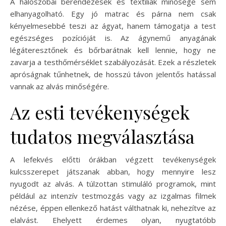
A hálószobai berendezések és textíliák minősége sem
elhanyagolható. Egy jó matrac és párna nem csak
kényelmesebbé teszi az ágyat, hanem támogatja a test
egészséges pozícióját is. Az ágynemű anyagának
légáteresztőnek és bőrbarátnak kell lennie, hogy ne
zavarja a testhőmérséklet szabályozását. Ezek a részletek
apróságnak tűnhetnek, de hosszú távon jelentős hatással
vannak az alvás minőségére.
Az esti tevékenységek
tudatos megválasztása
A lefekvés előtti órákban végzett tevékenységek
kulcsszerepet játszanak abban, hogy mennyire lesz
nyugodt az alvás. A túlzottan stimuláló programok, mint
például az intenzív testmozgás vagy az izgalmas filmek
nézése, éppen ellenkező hatást válthatnak ki, nehezítve az
elalvást. Ehelyett érdemes olyan, nyugtatóbb