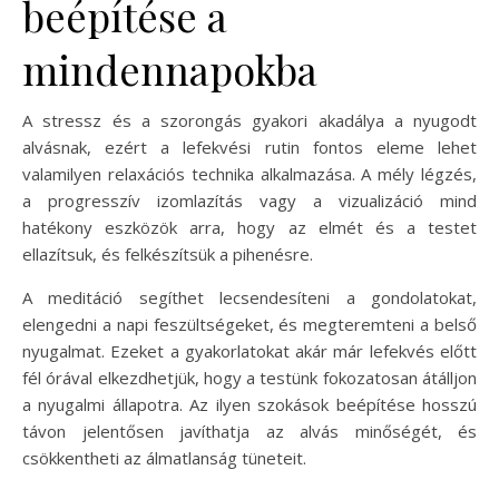
beépítése a
mindennapokba
A stressz és a szorongás gyakori akadálya a nyugodt
alvásnak, ezért a lefekvési rutin fontos eleme lehet
valamilyen relaxációs technika alkalmazása. A mély légzés,
a progresszív izomlazítás vagy a vizualizáció mind
hatékony eszközök arra, hogy az elmét és a testet
ellazítsuk, és felkészítsük a pihenésre.
A meditáció segíthet lecsendesíteni a gondolatokat,
elengedni a napi feszültségeket, és megteremteni a belső
nyugalmat. Ezeket a gyakorlatokat akár már lefekvés előtt
fél órával elkezdhetjük, hogy a testünk fokozatosan átálljon
a nyugalmi állapotra. Az ilyen szokások beépítése hosszú
távon jelentősen javíthatja az alvás minőségét, és
csökkentheti az álmatlanság tüneteit.