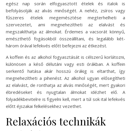
egész nap során elfogyasztott ételek és italok is
befolyásolják az alvás minőségét. A nehéz, zsíros vagy
fűszeres ételek megemésztése megterhelheti a
szervezetet, ami megnehezítheti az elalvást és
megszakíthatja az álmokat. Érdemes a vacsorát könnyű,
emészthető fogásokból összeállítani, és legalább két-
három órával lefekvés előtt befejezni az étkezést.
A koffein és az alkohol fogyasztását is célszerű korlátozni,
különösen a késő délutáni vagy esti órákban. A koffein
serkentő hatása akár hosszú órákig is eltarthat, így
megnehezítheti a pihenést. Az alkohol ugyan elősegítheti
az elalvást, de ronthatja az alvás minőségét, mert gyakori
ébredéseket és nyugtalan álmokat idézhet elő. A
folyadékbevitelre is figyelni kell, mert a túl sok ital lefekvés
előtt éjszakai felkelésekhez vezethet.
Relaxációs technikák