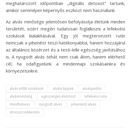
meghatározott időpontban „digitális detoxot” tartunk,
amikor semmilyen képernyős eszközt nem használunk.
Az alvás minősége jelentősen befolyásolja életünk minden
területét, ezért megéri tudatosan foglalkozni a lefekvési
szokások kialakításával. Egy jól megtervezett rutin
nemcsak a pihenést teszi hatékonyabbá, hanem hozzájárul
az általános közérzet és a testi-lelki egészség javításához
is. A nyugodt alvás tehát nem csak álom, hanem elérhető
cél, ha odafigyelünk a mindennapi szokásainkra és
környezetünkre.
alvás előtti szokások
alvási tippek
alvásjavítás
alvásminőség
egészséges életmód
lefekvési rutin
mindfulness
nyugodt alvás
pihentető alvás
stresszcsökkentés