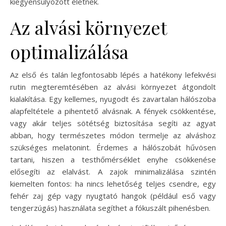
kiegyensúlyozott életnek.
Az alvási környezet
optimalizálása
Az első és talán legfontosabb lépés a hatékony lefekvési
rutin megteremtésében az alvási környezet átgondolt
kialakítása. Egy kellemes, nyugodt és zavartalan hálószoba
alapfeltétele a pihentető alvásnak. A fények csökkentése,
vagy akár teljes sötétség biztosítása segíti az agyat
abban, hogy természetes módon termelje az alváshoz
szükséges melatonint. Érdemes a hálószobát hűvösen
tartani, hiszen a testhőmérséklet enyhe csökkenése
elősegíti az elalvást. A zajok minimalizálása szintén
kiemelten fontos: ha nincs lehetőség teljes csendre, egy
fehér zaj gép vagy nyugtató hangok (például eső vagy
tengerzúgás) használata segíthet a fókuszált pihenésben.