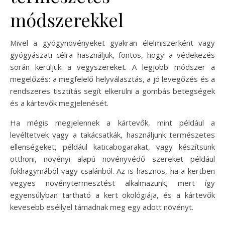
módszerekkel
Mivel a gyógynövényeket gyakran élelmiszerként vagy
gyógyászati célra használjuk, fontos, hogy a védekezés
során kerüljük a vegyszereket. A legjobb módszer a
megelőzés: a megfelelő helyválasztás, a jó levegőzés és a
rendszeres tisztítás segít elkerülni a gombás betegségek
és a kártevők megjelenését.
Ha mégis megjelennek a kártevők, mint például a
levéltetvek vagy a takácsatkák, használjunk természetes
ellenségeket, például katicabogarakat, vagy készítsünk
otthoni, növényi alapú növényvédő szereket például
fokhagymából vagy csalánból. Az is hasznos, ha a kertben
vegyes növénytermesztést alkalmazunk, mert így
egyensúlyban tartható a kert ökológiája, és a kártevők
kevesebb eséllyel támadnak meg egy adott növényt.