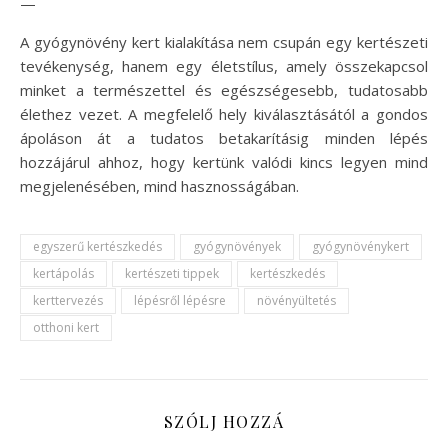
—
A gyógynövény kert kialakítása nem csupán egy kertészeti
tevékenység, hanem egy életstílus, amely összekapcsol
minket a természettel és egészségesebb, tudatosabb
élethez vezet. A megfelelő hely kiválasztásától a gondos
ápoláson át a tudatos betakarításig minden lépés
hozzájárul ahhoz, hogy kertünk valódi kincs legyen mind
megjelenésében, mind hasznosságában.
egyszerű kertészkedés
gyógynövények
gyógynövénykert
kertápolás
kertészeti tippek
kertészkedés
kerttervezés
lépésről lépésre
növényültetés
otthoni kert
SZÓLJ HOZZÁ