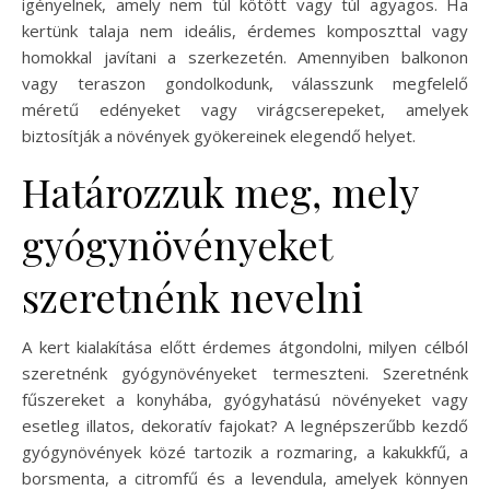
igényelnek, amely nem túl kötött vagy túl agyagos. Ha
kertünk talaja nem ideális, érdemes komposzttal vagy
homokkal javítani a szerkezetén. Amennyiben balkonon
vagy teraszon gondolkodunk, válasszunk megfelelő
méretű edényeket vagy virágcserepeket, amelyek
biztosítják a növények gyökereinek elegendő helyet.
Határozzuk meg, mely
gyógynövényeket
szeretnénk nevelni
A kert kialakítása előtt érdemes átgondolni, milyen célból
szeretnénk gyógynövényeket termeszteni. Szeretnénk
fűszereket a konyhába, gyógyhatású növényeket vagy
esetleg illatos, dekoratív fajokat? A legnépszerűbb kezdő
gyógynövények közé tartozik a rozmaring, a kakukkfű, a
borsmenta, a citromfű és a levendula, amelyek könnyen