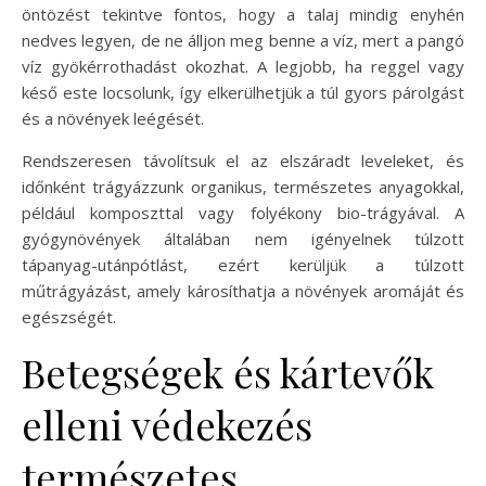
öntözést tekintve fontos, hogy a talaj mindig enyhén
nedves legyen, de ne álljon meg benne a víz, mert a pangó
víz gyökérrothadást okozhat. A legjobb, ha reggel vagy
késő este locsolunk, így elkerülhetjük a túl gyors párolgást
és a növények leégését.
Rendszeresen távolítsuk el az elszáradt leveleket, és
időnként trágyázzunk organikus, természetes anyagokkal,
például komposzttal vagy folyékony bio-trágyával. A
gyógynövények általában nem igényelnek túlzott
tápanyag-utánpótlást, ezért kerüljük a túlzott
műtrágyázást, amely károsíthatja a növények aromáját és
egészségét.
Betegségek és kártevők
elleni védekezés
természetes